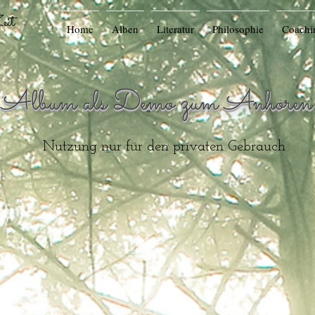
eit
Home
Alben
Literatur
Philosophie
Coachi
 Album als Demo zum Anhören fü
Nutzung nur für den privaten Gebrauch