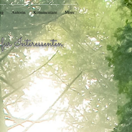
ng
Autorin
Kommentare
More
r Interessenten