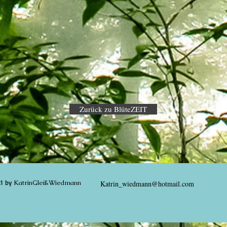
Zurück zu BlüteZEIT
21 by
KatrinGleißWiedmann
Katrin_wiedmann@hotmail.com