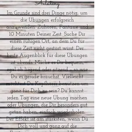
Anleitung
Im Grunde sind drei Dinge nötig, um
die Übungen erfolgreich
anzuwenden: Zuhören, Fantasie und
10 Minuten Deiner Zeit. Suche Dir
einen ruhigen Ort, an dem Du für
diese Zeit nicht gestört wirst. Der
beste Augenblick für diese Übungen
ist abends. Mache es Dir bequem,
egal ob liegend oder sitzend – so wie
Du es gerade brauchst. Vielleicht
möchtest Du Kopfhörer benutzen um
ganz für Dich zu sein? Du kannst
jeden Tag eine neue Übung machen
oder Übungen, die Dir besonders gut
getan haben, einfach wiederholen.
Der Effekt ist am stärksten, wenn Du
Dich voll und ganz auf die