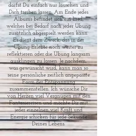
darfst Du einfach nur lauschen und
Dich treiben lassen. Am Ende jedes
Albums befindet sich ein Lied,
welches bei Bedarf nach jeder Übung
zusätzlich abgespielt werden kann.
Es dient dem Zweck, das in der
Übung Erlebte noch weiter zu
reflektieren oder die Übung langsam
ausklingen zu lassen. Je nachdem,
was gewünscht wird, kann man so
seine persönliche zeitlich angepasste
Form der Entspannung
zusammenstellen. Ich wünsche Dir
von Herzen viel Vergnügen mit den
Fantasiereisen und möchte Dir mit
jeder einzelnen viel Kraft und
Energie schicken für jede Sekunde
Deines Lebens.