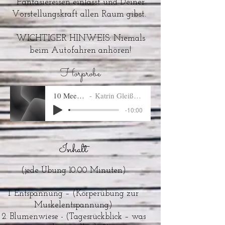
Fantasiereisen einlässt und Deiner
Vorstellungskraft allen Raum gibst.
WICHTIGER HINWEIS: Niemals
beim Autofahren anhören!
Hörprobe
10 Meeresstrand
Katrin Gleiß - Wiedmann
-10:00
Inhalt
(jede Übung 10:00 Minuten)
Entspannung – (Körperübung zur
Muskelentspannung)
Blumenwiese - (Tagesrückblick – was