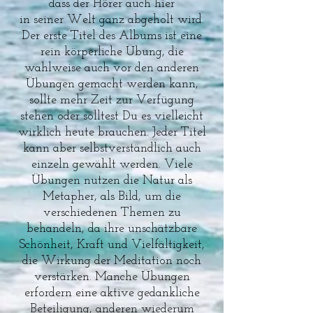
dass der Hörer auch hier
in
seiner
Welt ganz abgeholt wird.
Der erste Titel des Albums ist eine
rein körperliche Übung, die
wahlweise auch vor den anderen
Übungen gemacht werden kann,
sollte mehr Zeit zur Verfügung
stehen oder solltest Du es vielleicht
wirklich heute brauchen. Jeder Titel
kann aber selbstverständlich auch
einzeln gewählt werden. Viele
Übungen nutzen die Natur als
Metapher, als Bild, um die
verschiedenen Themen zu
behandeln, da ihre unschätzbare
Schönheit, Kraft und Vielfältigkeit,
die Wirkung der Meditation noch
verstärken. Manche Übungen
erfordern eine aktive gedankliche
Beteiligung, anderen wiederum