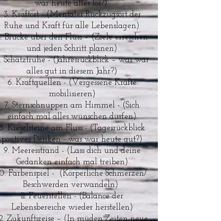
war heute alles los?)
Kraftort - (Mentaler Rückzugsort der
Ruhe und Kraft für alle Lebenslagen)
Brücke über den Fluss – (Ziele erreichen
und jeden Schritt planen)
Schatztruhe - (Jahresrückblick – was war
alles gut in diesem Jahr?)
Kraftquellen - (Vergessene Kräfte
mobilisieren)
Sternschnuppen am Himmel - (Sich
einfach mal alles wünschen dürfen)
Kieselsteine am Fluss - (Tagesrückblick
positives Denken - was war heute gut?)
Meeresstrand - (Lass dich und deine
Gedanken einfach mal treiben)
Farbenspiel - (Körperliche Schmerzen/
Beschwerden verwandeln)
Feuerstellen - (Balance der
Lebensbereiche wieder herstellen)
Zukunftsreise – (In müden Zeiten neue