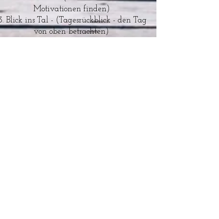
Motivationen finden)
Blick ins Tal - (Tagesrückblick - den Tag
von oben betrachten)
Indianer Weisheit - (Gleichnis über
Positives Denken)
Die Kraft des Baumes - (Selbstvertrauen
wiederfinden)
Briefmarke - (Übermächtige Gedanken
kleiner machen, relativieren)
Waldspaziergang – (Deine Mitte finden,
Energie fließen lassen, Wahrnehmen)
Bonus Track: Schönheit dieser Welt
Bonus Track 2: Meditations Musik
Wähle unter folgenden Optionen
Das ganze Album kann hier
komplett angehört werden. Zum