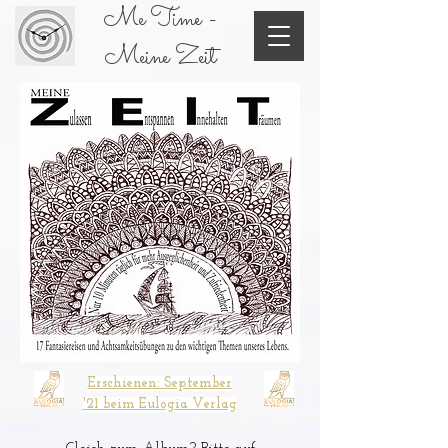
Me Time -
Meine Zeit
Erschienen: September
'21 beim Eulogia Verlag